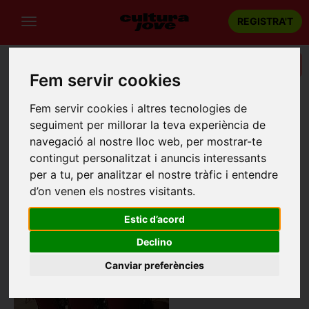
REGISTRA'T
Categories
Fem servir cookies
Portada
Recintes
Societat Coral La Badalonense
Fem servir cookies i altres tecnologies de
seguiment per millorar la teva experiència de
SOCIETAT CORAL LA BADALONENSE
navegació al nostre lloc web, per mostrar-te
Badalona
contingut personalitzat i anuncis interessants
Carrer Sant Anastasi, 14, Badalona
per a tu, per analitzar el nostre tràfic i entendre
d’on venen els nostres visitants.
Estic d’acord
Declino
Canviar preferències