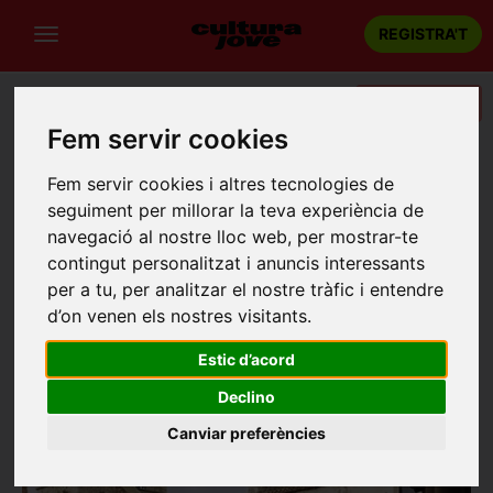
REGISTRA'T
Categories
Fem servir cookies
Portada
Recintes
Monestir de Sant Jeroni de la Murtra
Fem servir cookies i altres tecnologies de
MONESTIR DE SANT JERONI DE LA
seguiment per millorar la teva experiència de
navegació al nostre lloc web, per mostrar-te
MURTRA
contingut personalitzat i anuncis interessants
Badalona
per a tu, per analitzar el nostre tràfic i entendre
Camino del Monasterio, s/n, Badalona
d’on venen els nostres visitants.
Estic d’acord
Declino
Canviar preferències