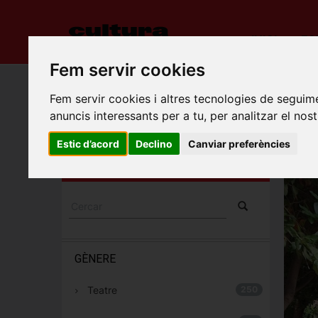
INICI
ES
Fem servir cookies
Porta
Fem servir cookies i altres tecnologies de seguime
anuncis interessants per a tu, per analitzar el nost
HOST
ESPECTACLES I
Badalo
CONCERTS
Estic d’acord
Declino
Canviar preferències
Carrer 
GÈNERE
Teatre
250