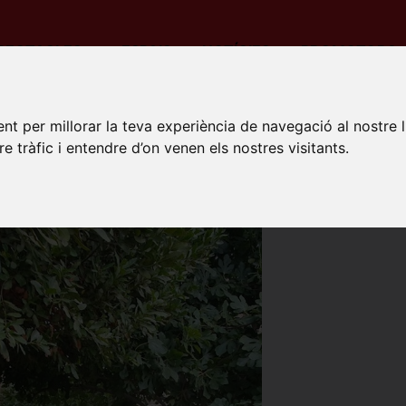
PECTACLES
ESPAIS
NOTÍCIES
PROMOTORS
da
Recintes
Hostal Sol i Mar
nt per millorar la teva experiència de navegació al nostre 
re tràfic i entendre d’on venen els nostres visitants.
AL SOL I MAR
na
de la Caritat, 29