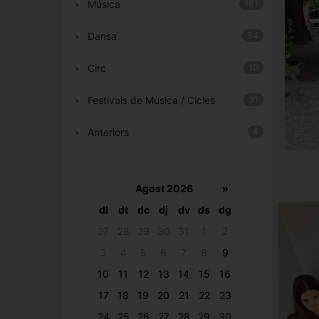
Música
161
Dansa
54
Circ
10
Festivals de Musica / Cicles
31
Anteriors
4
Agost 2026
»
dl
dt
dc
dj
dv
ds
dg
27
28
29
30
31
1
2
3
4
5
6
7
8
9
10
11
12
13
14
15
16
17
18
19
20
21
22
23
24
25
26
27
28
29
30