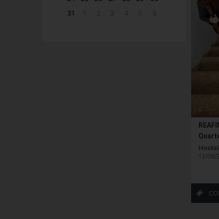
31
1
2
3
4
5
6
REAFI
Quarte
Hostal
13/06/