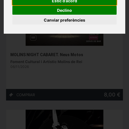
Estic d’acord
Declino
Canviar preferències
MOLINS NIGHT CABARET. Neus Motos
Foment Cultural i Artístic Molins de Rei
06/11/2026
8,00 €