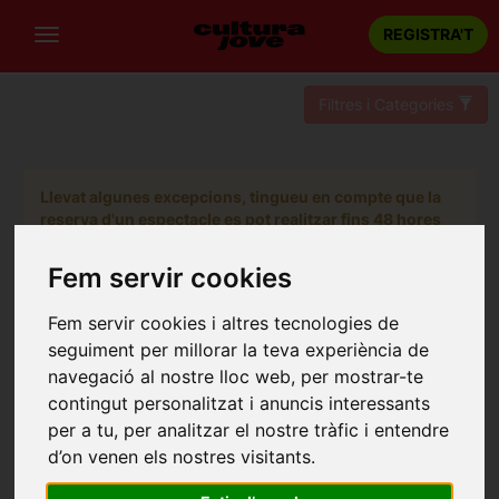
REGISTRA'T
Filtres i Categories
Llevat algunes excepcions, tingueu en compte que la
reserva d'un espectacle es pot realitzar fins 48 hores
abans de la sessió escollida.
Fem servir cookies
Fem servir cookies i altres tecnologies de
seguiment per millorar la teva experiència de
navegació al nostre lloc web, per mostrar-te
contingut personalitzat i anuncis interessants
per a tu, per analitzar el nostre tràfic i entendre
d’on venen els nostres visitants.