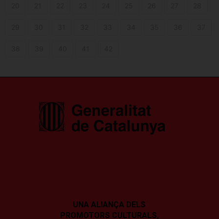
20
21
22
23
24
25
26
27
28
29
30
31
32
33
34
35
36
37
38
39
40
41
42
UNA ALIANÇA DELS
PROMOTORS CULTURALS,