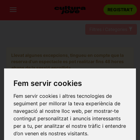
REGISTRA'T
Filtres i Categories
Llevat algunes excepcions, tingueu en compte que la
reserva d'un espectacle es pot realitzar fins 48 hores
abans de la sessió escollida.
Fem servir cookies
Fem servir cookies i altres tecnologies de
seguiment per millorar la teva experiència de
navegació al nostre lloc web, per mostrar-te
contingut personalitzat i anuncis interessants
per a tu, per analitzar el nostre tràfic i entendre
d’on venen els nostres visitants.