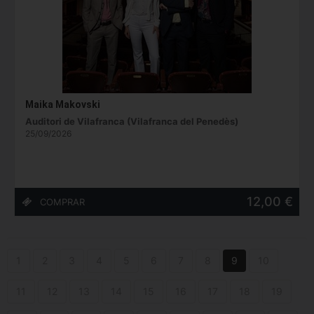
Maika Makovski
Auditori de Vilafranca (Vilafranca del Penedès)
25/09/2026
12,00 €
1
2
3
4
5
6
7
8
9
10
11
12
13
14
15
16
17
18
19