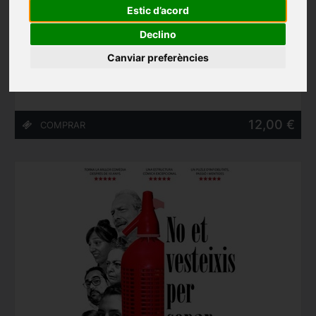
Estic d’acord
Sum Vermis, de Ferran Dordal i Albert Prat
Declino
L'Atlàntida (Vic)
22/10/2026
Canviar preferències
12,00 €