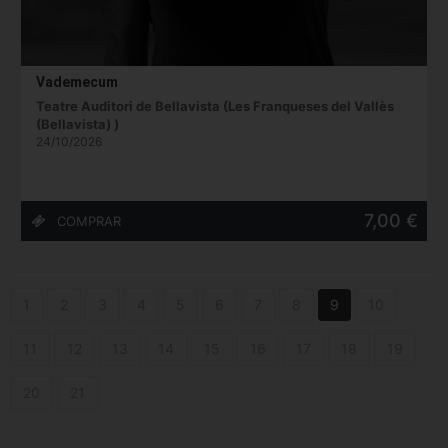
Vademecum
Teatre Auditori de Bellavista (Les Franqueses del Vallès
(Bellavista) )
24/10/2026
7,00 €
1
2
3
4
5
6
7
8
9
10
11
12
13
14
15
16
17
18
19
20
21