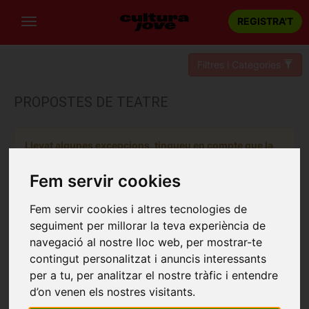
REGISTRA'T
Filtres i Categories
PROPOSTES DE TEATRE
Llevat algunes excepcions, tingueu en compte que la
reserva d'un espectacle es pot realitzar fins 48 hores
abans de la sessió escollida.
Fem servir cookies
Fem servir cookies i altres tecnologies de
seguiment per millorar la teva experiència de
navegació al nostre lloc web, per mostrar-te
contingut personalitzat i anuncis interessants
per a tu, per analitzar el nostre tràfic i entendre
d’on venen els nostres visitants.