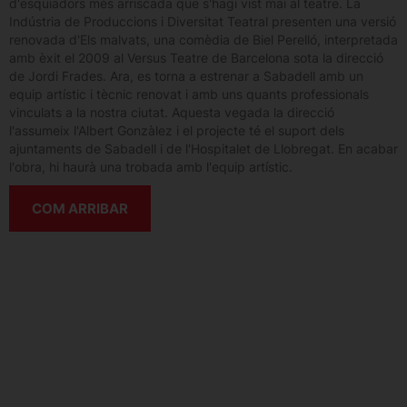
d'esquiadors més arriscada que s'hagi vist mai al teatre. La
Indústria de Produccions i Diversitat Teatral presenten una versió
renovada d'Els malvats, una comèdia de Biel Perelló, interpretada
amb èxit el 2009 al Versus Teatre de Barcelona sota la direcció
de Jordi Frades. Ara, es torna a estrenar a Sabadell amb un
equip artístic i tècnic renovat i amb uns quants professionals
vinculats a la nostra ciutat. Aquesta vegada la direcció
l'assumeix l'Albert Gonzàlez i el projecte té el suport dels
ajuntaments de Sabadell i de l'Hospitalet de Llobregat. En acabar
l'obra, hi haurà una trobada amb l'equip artístic.
COM ARRIBAR