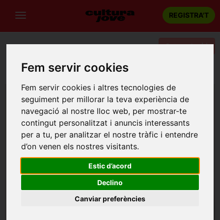
REGISTRA'T
Categories
Fem servir cookies
Portada
Teatre
Tarragona
Els malvats
Fem servir cookies i altres tecnologies de
seguiment per millorar la teva experiència de
navegació al nostre lloc web, per mostrar-te
contingut personalitzat i anuncis interessants
per a tu, per analitzar el nostre tràfic i entendre
d’on venen els nostres visitants.
Estic d’acord
Declino
Canviar preferències