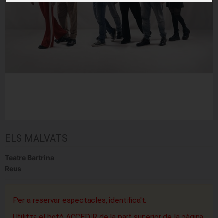
ELS MALVATS
Teatre Bartrina
Reus
Per a reservar espectacles, identifica't.
Utilitza el botó ACCEDIR de la part superior de la pàgina.