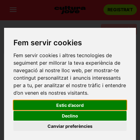
REGISTRA'T
Categories
Fem servir cookies
Portada
Teatre
Tarragona
Gola
Fem servir cookies i altres tecnologies de
seguiment per millorar la teva experiència de
navegació al nostre lloc web, per mostrar-te
contingut personalitzat i anuncis interessants
per a tu, per analitzar el nostre tràfic i entendre
d’on venen els nostres visitants.
Estic d’acord
Declino
Canviar preferències