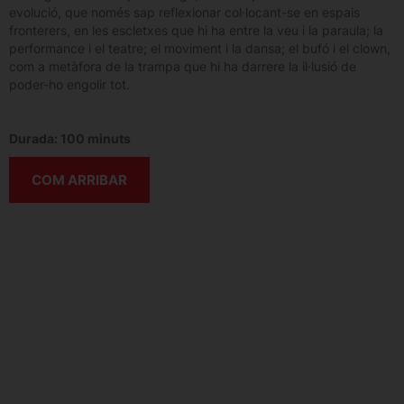
evolució, que només sap reflexionar col·locant-se en espais
fronterers, en les escletxes que hi ha entre la veu i la paraula; la
performance i el teatre; el moviment i la dansa; el bufó i el clown,
com a metàfora de la trampa que hi ha darrere la il·lusió de
poder-ho engolir tot.
Durada: 100 minuts
COM ARRIBAR