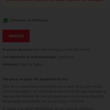
Compartir via Whatsapp
SINOPSI
Creació i direcció:
Pau Matas Nogué i Oriol Pla Solina?
Col·laboració en la dramatúrgia:
Jordi Oriol
Intèrpret:
Oriol Pla Solina
?
No para, no para. Vol assaborir-ho tot
Gola és un espectacle que parteix de la idea de la gola entesa
com a necessitat i vici d'engolir en excés tot allò que desitgem o
que ens fan desitjar. És una proposta que vol incloure diferents
llenguatges interpretats per un sol actor, l'Oriol Pla.
El viatge d'un actor-personatge, en un espai en constant