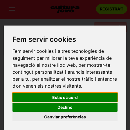
REGISTRA'T
Categories
Fem servir cookies
Portada
Teatre
Tarragona
FITT 2025: Donde se descomponen las colas de burros
Fem servir cookies i altres tecnologies de
seguiment per millorar la teva experiència de
navegació al nostre lloc web, per mostrar-te
contingut personalitzat i anuncis interessants
per a tu, per analitzar el nostre tràfic i entendre
d’on venen els nostres visitants.
Estic d’acord
Declino
Canviar preferències