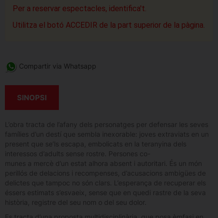
Per a reservar espectacles, identifica't.
Utilitza el botó ACCEDIR de la part superior de la pàgina.
Compartir via Whatsapp
SINOPSI
L’obra tracta de l’afany dels personatges per defensar les seves
famílies d’un destí que sembla inexorable: joves extraviats en un
present que se’ls escapa, embolicats en la teranyina dels
interessos d’adults sense rostre. Persones co-
munes a mercè d’un estat alhora absent i autoritari. És un món
perillós de delacions i recompenses, d’acusacions ambigües de
delictes que tampoc no són clars. L’esperança de recuperar els
éssers estimats s’esvaeix, sense que en quedi rastre de la seva
història, registre del seu nom o del seu dolor.
Es tracta d’una proposta multidisciplinària, que posa èmfasi en