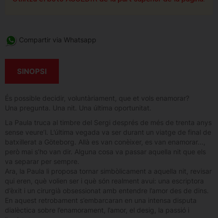
Compartir via Whatsapp
SINOPSI
És possible decidir, voluntàriament, que et vols enamorar?
Una pregunta. Una nit. Una última oportunitat.
La Paula truca al timbre del Sergi després de més de trenta anys
sense veure’l. L’última vegada va ser durant un viatge de final de
batxillerat a Göteborg. Allà es van conèixer, es van enamorar...,
però mai s’ho van dir. Alguna cosa va passar aquella nit que els
va separar per sempre.
Ara, la Paula li proposa tornar simbòlicament a aquella nit, revisar
qui eren, què volien ser i què són realment avui: una escriptora
d’èxit i un cirurgià obsessionat amb entendre l’amor des de dins.
En aquest retrobament s’embarcaran en una intensa disputa
dialèctica sobre l’enamorament, l’amor, el desig, la passió i