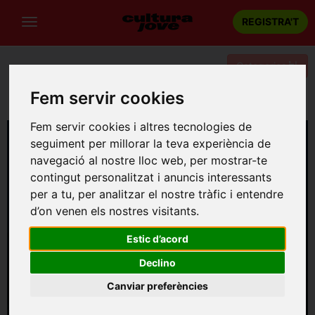
REGISTRA'T
Categories
Fem servir cookies
Portada
Teatre
Tarragona
GÖTEBORG
Fem servir cookies i altres tecnologies de
seguiment per millorar la teva experiència de
navegació al nostre lloc web, per mostrar-te
contingut personalitzat i anuncis interessants
per a tu, per analitzar el nostre tràfic i entendre
d’on venen els nostres visitants.
Estic d’acord
Declino
Canviar preferències