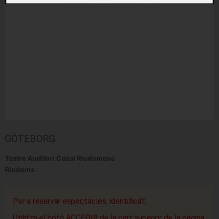
GÖTEBORG
Teatre Auditori Casal Riudomenc
Riudoms
Per a reservar espectacles, identifica't.
Utilitza el botó ACCEDIR de la part superior de la pàgina.