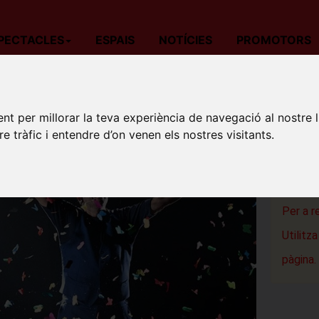
PECTACLES
ESPAIS
NOTÍCIES
PROMOTORS
da
Circ
Barcelona
Jorge Blass
nt per millorar la teva experiència de navegació al nostre 
JORGE
re tràfic i entendre d’on venen els nostres visitants.
Teatre-Au
Sant Cuga
Per a r
Utilitz
pàgina.