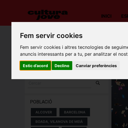
INICI
ES
Fem servir cookies
Porta
Fem servir cookies i altres tecnologies de seguime
ESPECTACLES I
anuncis interessants per a tu, per analitzar el nost
CONCERTS
Estic d’acord
Declino
Canviar preferències
POBLACIÓ
ALCOVER
BARCELONA
BOADA, VILANOVA DE MEIÀ