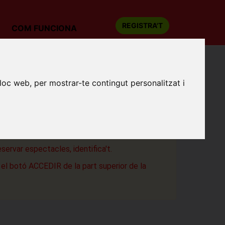
REGISTRA'T
COM FUNCIONA
lloc web, per mostrar-te contingut personalitzat i
 BLASS
ditori Emma Vilarasau
t del Vallès
eservar espectacles, identifica't.
a el botó ACCEDIR de la part superior de la