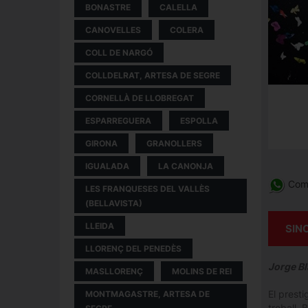
BONASTRE
CALELLA
CANOVELLES
COLERA
COLL DE NARGÓ
COLLDELRAT, ARTESA DE SEGRE
CORNELLÀ DE LLOBREGAT
ESPARREGUERA
ESPOLLA
GIRONA
GRANOLLERS
IGUALADA
LA CANONJA
Comp
LES FRANQUESES DEL VALLÈS
(BELLAVISTA)
LLEIDA
SIN
LLORENÇ DEL PENEDÈS
Jorge Bl
MASLLORENÇ
MOLINS DE REI
El presti
MONTMAGASTRE, ARTESA DE
treball, 