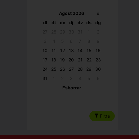
Agost 2026
»
dl
dt
dc
dj
dv
ds
dg
27
28
29
30
31
1
2
3
4
5
6
7
8
9
10
11
12
13
14
15
16
17
18
19
20
21
22
23
24
25
26
27
28
29
30
31
1
2
3
4
5
6
Esborrar
Filtra