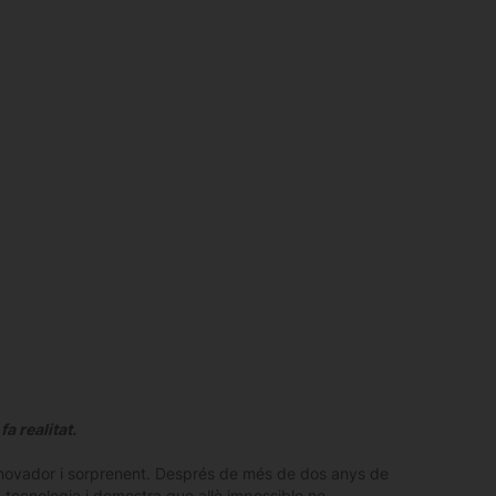
a realitat.
 innovador i sorprenent. Després de més de dos anys de
a tecnologia i demostra que allò impossible no