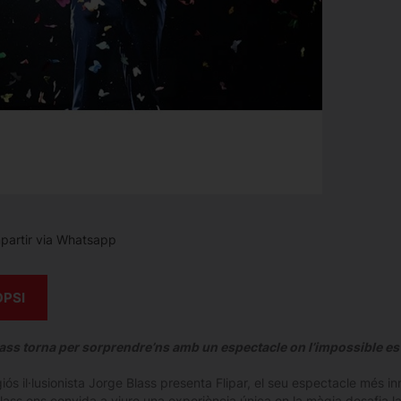
artir via Whatsapp
OPSI
ass torna per sorprendre’ns amb un espectacle on l’impossible es f
giós il·lusionista Jorge Blass presenta Flipar, el seu espectacle més
Blass ens convida a viure una experiència única on la màgia desafia l