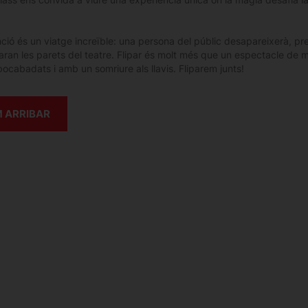
ió és un viatge increïble: una persona del públic desapareixerà, pres
ran les parets del teatre. Flipar és molt més que un espectacle de mà
ocabadats i amb un somriure als llavis. Fliparem junts!
 ARRIBAR