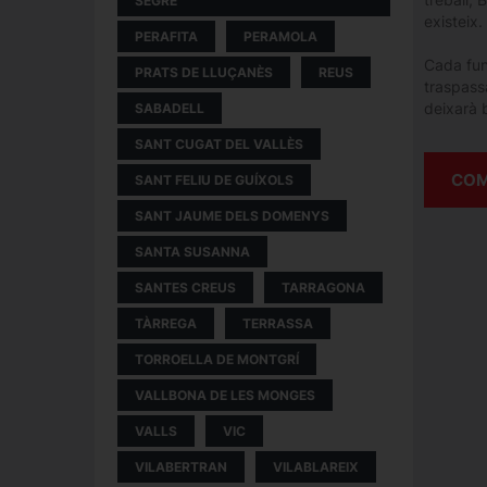
SEGRE
existeix.
PERAFITA
PERAMOLA
Cada func
PRATS DE LLUÇANÈS
REUS
traspassa
deixarà b
SABADELL
SANT CUGAT DEL VALLÈS
COM
SANT FELIU DE GUÍXOLS
SANT JAUME DELS DOMENYS
SANTA SUSANNA
SANTES CREUS
TARRAGONA
TÀRREGA
TERRASSA
TORROELLA DE MONTGRÍ
VALLBONA DE LES MONGES
VALLS
VIC
VILABERTRAN
VILABLAREIX