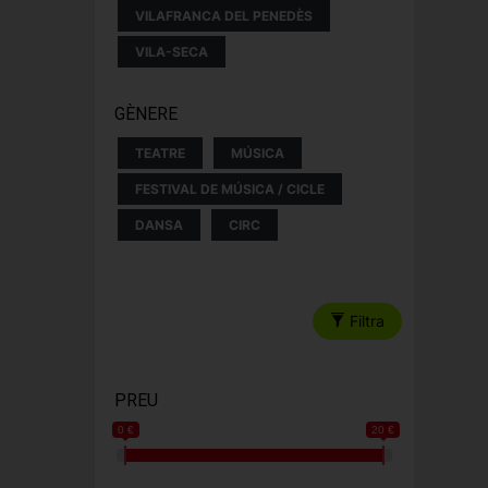
VILAFRANCA DEL PENEDÈS
VILA-SECA
GÈNERE
TEATRE
MÚSICA
FESTIVAL DE MÚSICA / CICLE
DANSA
CIRC
Filtra
PREU
0 €
20 €