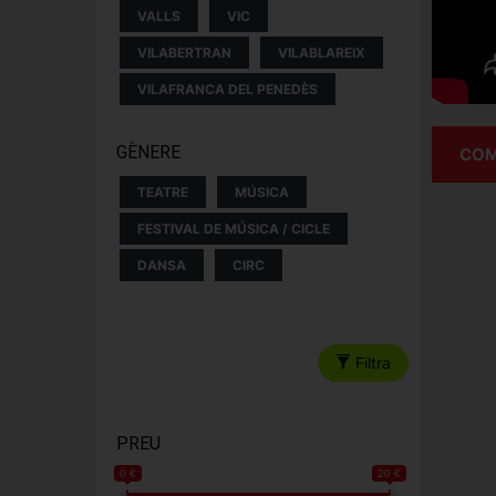
VALLS
VIC
VILABERTRAN
VILABLAREIX
VILAFRANCA DEL PENEDÈS
GÈNERE
COM
TEATRE
MÚSICA
FESTIVAL DE MÚSICA / CICLE
DANSA
CIRC
Filtra
PREU
0 €
20 €