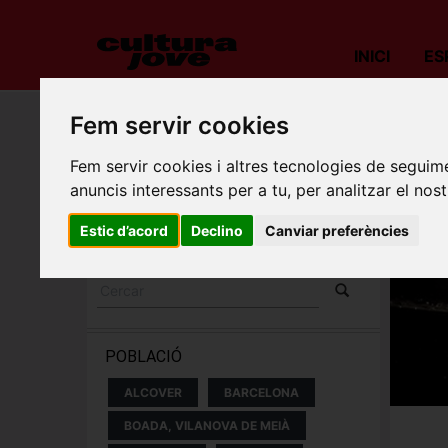
INICI
ES
Fem servir cookies
Porta
Fem servir cookies i altres tecnologies de seguime
ESPECTACLES I
anuncis interessants per a tu, per analitzar el nost
CONCERTS
Estic d’acord
Declino
Canviar preferències
POBLACIÓ
ALCOVER
BARCELONA
BOADA, VILANOVA DE MEIÀ