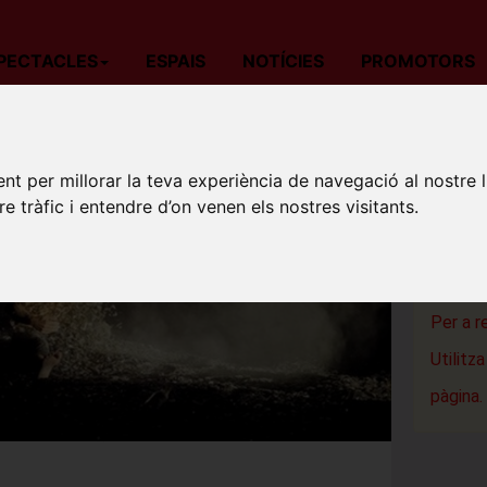
PECTACLES
ESPAIS
NOTÍCIES
PROMOTORS
da
Circ
Barcelona
CIE DISSOCIÉE MARCELO NUNES. GHET
nt per millorar la teva experiència de navegació al nostre 
CIE DI
re tràfic i entendre d’on venen els nostres visitants.
Mercat de
Barcelon
Per a r
Utilitz
pàgina.