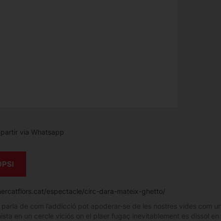
artir via Whatsapp
OPSI
mercatflors.cat/espectacle/circ-dara-mateix-ghetto/
parla de com l’addicció pot apoderar-se de les nostres vides com un
sta en un cercle viciós on el plaer fugaç inevitablement es dissol en