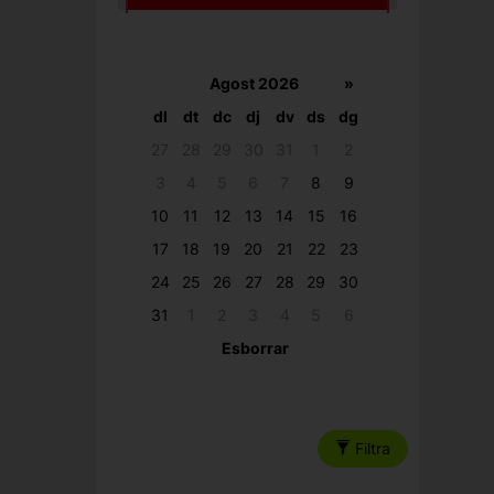
Agost 2026
»
dl
dt
dc
dj
dv
ds
dg
27
28
29
30
31
1
2
3
4
5
6
7
8
9
10
11
12
13
14
15
16
17
18
19
20
21
22
23
24
25
26
27
28
29
30
31
1
2
3
4
5
6
Esborrar
Filtra