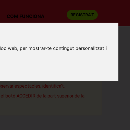
REGISTRA'T
COM FUNCIONA
TO
lloc web, per mostrar-te contingut personalitzat i
SSOCIÉE MARCELO NUNES. GHETTO
 les Flors
a
eservar espectacles, identifica't.
a el botó ACCEDIR de la part superior de la