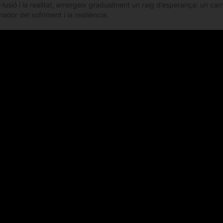
il·lusió i la realitat, emergeix gradualment un raig d’esperança: un cam
ador del sofriment i la resiliència.