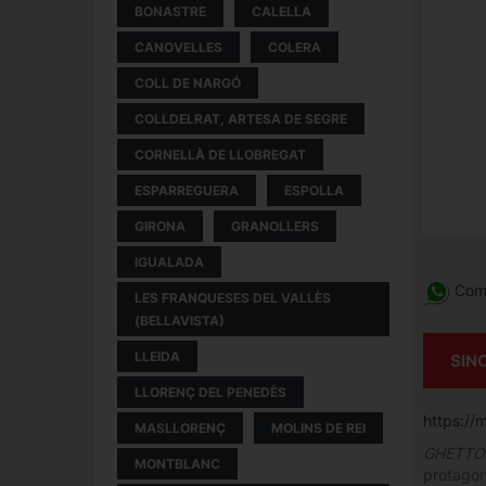
BONASTRE
CALELLA
CANOVELLES
COLERA
COLL DE NARGÓ
COLLDELRAT, ARTESA DE SEGRE
CORNELLÀ DE LLOBREGAT
ESPARREGUERA
ESPOLLA
GIRONA
GRANOLLERS
IGUALADA
Comp
LES FRANQUESES DEL VALLÈS
(BELLAVISTA)
LLEIDA
SIN
LLORENÇ DEL PENEDÈS
https://
MASLLORENÇ
MOLINS DE REI
GHETTO
MONTBLANC
protagoni