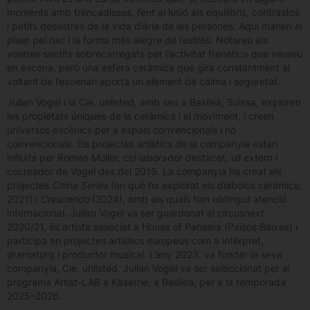
moments amb trencadisses, fent al·lusió als equilibris, contrastos
i petits desastres de la vida diària de les persones. Aquí manen el
plaer pel risc i la forma més alegre de l’estrès. Notareu els
vostres sentits sobrecarregats per l’activitat frenètica que veureu
en escena, però una esfera ceràmica que gira constantment al
voltant de l’escenari aporta un element de calma i seguretat.
Julian Vogel i la Cie. unlisted, amb seu a Basilea, Suïssa, exploren
les propietats úniques de la ceràmica i el moviment, i creen
universos escènics per a espais convencionals i no
convencionals. Els projectes artístics de la companyia estan
influïts per Roman Müller, col·laborador destacat, ull extern i
cocreador de Vogel des del 2019. La companyia ha creat els
projectes
China Series
(en què ha explorat els diàbolos ceràmics;
2021) i
Crescendo
(2024), amb els quals han obtingut atenció
internacional. Julian Vogel va ser guardonat al circusnext
2020/21, és artista associat a House of Panama (Països Baixos) i
participa en projectes artístics europeus com a intèrpret,
dramaturg i productor musical. L’any 2023, va fundar la seva
companyia, Cie. unlisted. Julian Vogel va ser seleccionat per al
programa Artist-LAB a Kaserne, a Basilea, per a la temporada
2025–2026.