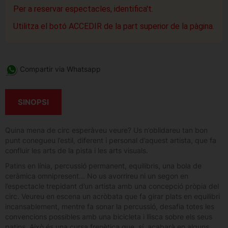
Per a reservar espectacles, identifica't.
Utilitza el botó ACCEDIR de la part superior de la pàgina.
Compartir via Whatsapp
SINOPSI
Quina mena de circ esperàveu veure? Us n’oblidareu tan bon
punt conegueu l’estil, diferent i personal d’aquest artista, que fa
confluir les arts de la pista i les arts visuals.
Patins en línia, percussió permanent, equilibris, una bola de
ceràmica omnipresent... No us avorrireu ni un segon en
l’espectacle trepidant d’un artista amb una concepció pròpia del
circ. Veureu en escena un acròbata que fa girar plats en equilibri
incansablement, mentre fa sonar la percussió, desafia totes les
convencions possibles amb una bicicleta i llisca sobre els seus
patins. Això és una cursa frenètica que, sí, acabarà en alguns