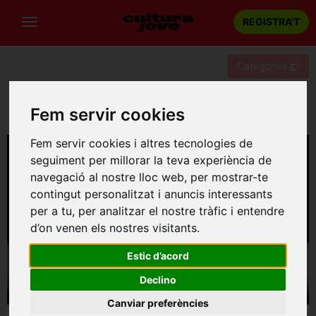
REGISTRA'T
Categories
Portada
Circ
Barcelona
Fem servir cookies
FESTIVAL GREC: Ceramic Circus. Julian Vogel
Fem servir cookies i altres tecnologies de
seguiment per millorar la teva experiència de
navegació al nostre lloc web, per mostrar-te
contingut personalitzat i anuncis interessants
per a tu, per analitzar el nostre tràfic i entendre
d’on venen els nostres visitants.
Estic d’acord
Declino
Canviar preferències