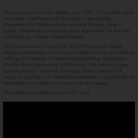
Una coproducció de Cie. unlisted, Les SUBS, Le Plus petit cirque
du monde – Centre des arts du cirque et des cultures
émergentes, Le Théâtre d‘Arles, House of Panama, Südpol
Luzern, Plateforme 2 Po?les Cirque en Normandie I La Bre?che
a? Cherbourg - Cirque Théâtre d’Elbeuf.
Amb la col·laboració i suport de: Arts Printing House Vilnius,
Aargauer Kuratorium, Centre Culturel Suisse à Paris, Ernst Göhner
Stiftung, Pro Helvetia – Schweizer Kulturstiftung, Kulturfonds
Société Suisse des Auteurs (SSA), Luzern Plus, Kanton Luzern
Kulturförderung – Selektive Förderung, Stadt Luzern/FUKA
Fonds, Le Spot Sion, Le Théâtre Silvia Monfort, circusnext REVOL
Porcelaine per al disseny i producció de les plaques.
Espectacle per a públics a partir de 7 anys.