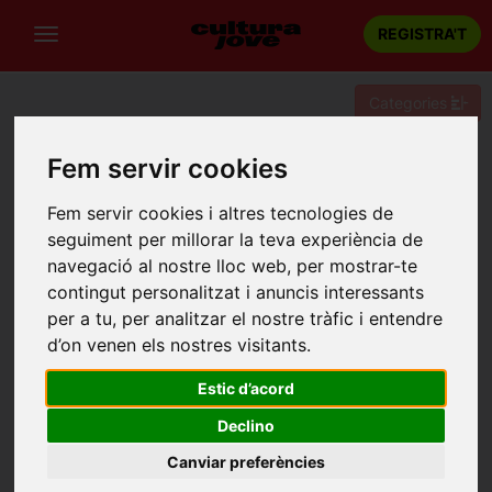
REGISTRA'T
Categories
Portada
Recintes
Fem servir cookies
Mercat de les Flors. SALA OVIDI MONTLLOR
Fem servir cookies i altres tecnologies de
MERCAT DE LES FLORS. SALA OVIDI
seguiment per millorar la teva experiència de
MONTLLOR
navegació al nostre lloc web, per mostrar-te
contingut personalitzat i anuncis interessants
Barcelona
per a tu, per analitzar el nostre tràfic i entendre
Carrer Lleida, 59
d’on venen els nostres visitants.
Estic d’acord
Declino
Canviar preferències