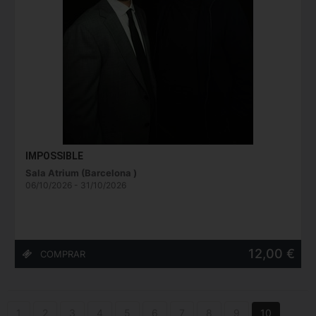
IMPOSSIBLE
Sala Atrium (Barcelona )
06/10/2026 - 31/10/2026
12,00 €
1
2
3
4
5
6
7
8
9
10