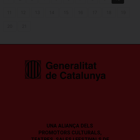
11
12
13
14
15
16
17
18
19
20
21
UNA ALIANÇA DELS
PROMOTORS CULTURALS,
TEATRES, SALES I
FESTIVALS DE