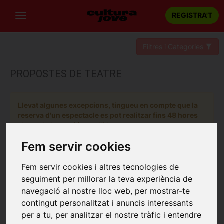
REGISTRA'T
Filtres i Categories
PROPOSTES DE TEATRE
Llevat algunes excepcions, tingueu en compte que la
reserva d'un espectacle es pot realitzar fins 48 hores
abans de la sessió escollida.
Fem servir cookies
Fem servir cookies i altres tecnologies de
seguiment per millorar la teva experiència de
navegació al nostre lloc web, per mostrar-te
contingut personalitzat i anuncis interessants
per a tu, per analitzar el nostre tràfic i entendre