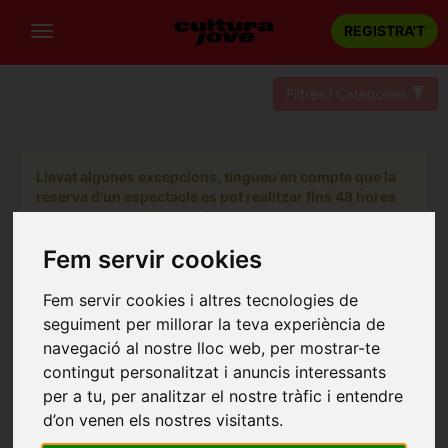
REGISTRA'T
Filtres i Categories
Llevat algunes excepcions, tingueu en compte que la
reserva d'un espectacle es pot realitzar fins 48 hores
abans de la sessió escollida.
Fem servir cookies
Fem servir cookies i altres tecnologies de
seguiment per millorar la teva experiència de
navegació al nostre lloc web, per mostrar-te
contingut personalitzat i anuncis interessants
per a tu, per analitzar el nostre tràfic i entendre
d’on venen els nostres visitants.