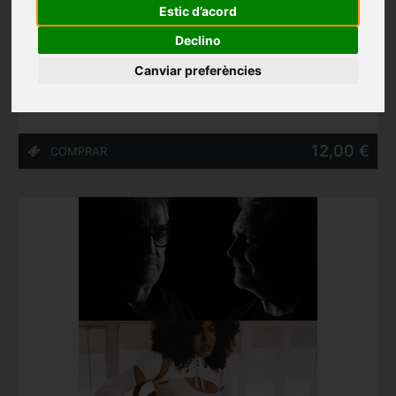
Estic d’acord
FESTIVAL DE TORROELLA: Cantoria
Declino
Auditori Teatre Espai Ter (Torroella de Montgrí)
07/08/2026
Canviar preferències
12,00 €