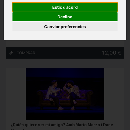
Estic d’acord
A MÍ NO ME ESCRIBIÓ TENNESSEE WILLIAMS, de Roberto
Declino
G. Alonso i Marc Rosich
Teatre Akadèmia (Barcelona)
Canviar preferències
27/05/2027 - 13/06/2027
12,00 €
¿Quién quiere ser mi amigo? Amb Mario Marzo i Dane