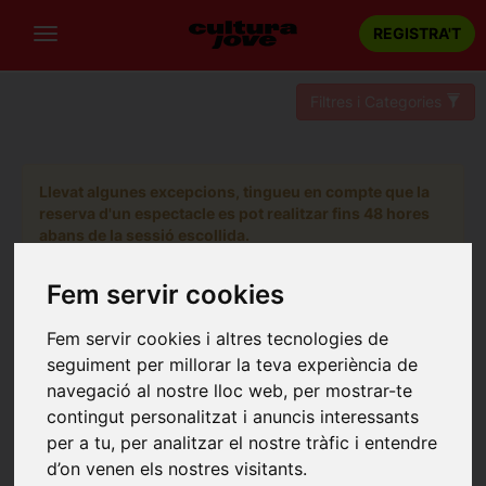
REGISTRA'T
Filtres i Categories
Llevat algunes excepcions, tingueu en compte que la
reserva d'un espectacle es pot realitzar fins 48 hores
abans de la sessió escollida.
Fem servir cookies
Fem servir cookies i altres tecnologies de
seguiment per millorar la teva experiència de
navegació al nostre lloc web, per mostrar-te
contingut personalitzat i anuncis interessants
per a tu, per analitzar el nostre tràfic i entendre
d’on venen els nostres visitants.