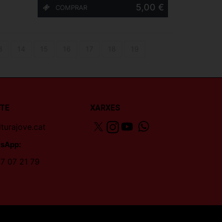
5,00 €
3
14
15
16
17
18
19
TE
XARXES
turajove.cat
sApp:
7 07 21 79