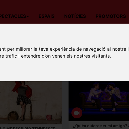
PECTACLES
ESPAIS
NOTÍCIES
PROMOTORS
at algunes excepcions, tingueu en compte que la reserva d'un espec
nt per millorar la teva experiència de navegació al nostre 
ió escollida.
re tràfic i entendre d’on venen els nostres visitants.
¿Quién quiere ser mi amigo?
 NO ME ESCRIBIÓ TENNESSEE