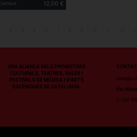
12,00 €
3
4
5
6
7
8
9
10
11
12
1
UNA ALIANÇA DELS PROMOTORS
CONTAC
CULTURALS, TEATRES, SALES I
hola@cul
FESTIVALS DE MÚSICA I D’ARTS
ESCÈNIQUES DE CATALUNYA.
Per What
(+34) 66