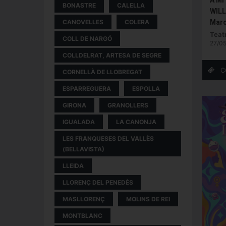
BONASTRE
CALELLA
WILL
Marc
CANOVELLES
COLERA
Teat
COLL DE NARGÓ
27/05
COLLDELRAT, ARTESA DE SEGRE
CORNELLÀ DE LLOBREGAT
ESPARREGUERA
ESPOLLA
GIRONA
GRANOLLERS
IGUALADA
LA CANONJA
LES FRANQUESES DEL VALLÈS
(BELLAVISTA)
LLEIDA
LLORENÇ DEL PENEDÈS
MASLLORENÇ
MOLINS DE REI
MONTBLANC