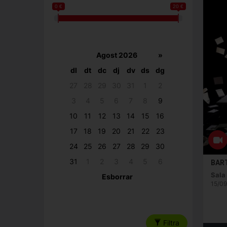
0 €
20 €
Agost 2026
»
dl
dt
dc
dj
dv
ds
dg
27
28
29
30
31
1
2
3
4
5
6
7
8
9
10
11
12
13
14
15
16
17
18
19
20
21
22
23
24
25
26
27
28
29
30
31
1
2
3
4
5
6
BAR
Sala
Esborrar
15/09
Filtra