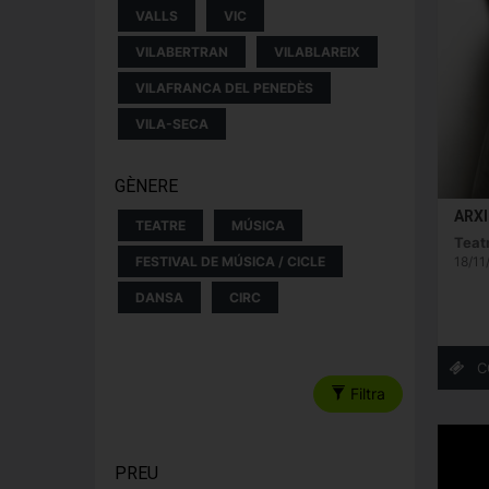
VALLS
VIC
VILABERTRAN
VILABLAREIX
VILAFRANCA DEL PENEDÈS
VILA-SECA
GÈNERE
ARX
TEATRE
MÚSICA
Teatr
18/11
FESTIVAL DE MÚSICA / CICLE
DANSA
CIRC
Filtra
PREU