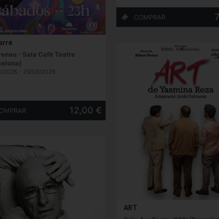
7
arre
reneu - Sala Cafè Teatre
celona)
/2026 - 29/08/2026
12,00 €
ART