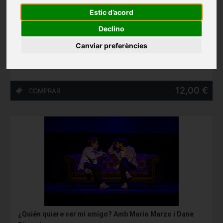
Estic d’acord
A MÍ NO ME ESCRIBIÓ TENNESSEE WILLIAMS, de Roberto
Declino
G. Alonso i Marc Rosich
Teatre Akadèmia (Barcelona)
Canviar preferències
27/05/2027 - 13/06/2027
12,00 €
¿Quién quiere ser mi amigo? Amb Mario Marzo i Dane