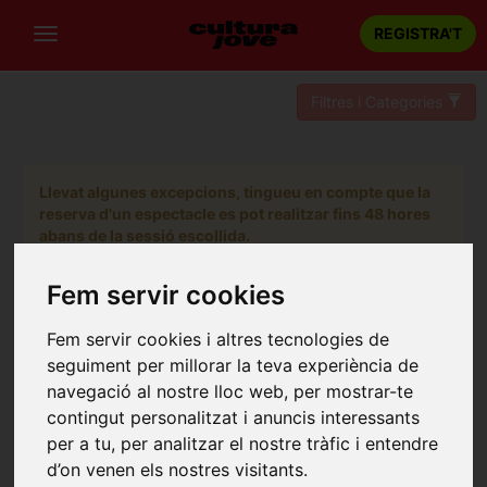
REGISTRA'T
Filtres i Categories
Llevat algunes excepcions, tingueu en compte que la
reserva d'un espectacle es pot realitzar fins 48 hores
abans de la sessió escollida.
Fem servir cookies
Fem servir cookies i altres tecnologies de
seguiment per millorar la teva experiència de
navegació al nostre lloc web, per mostrar-te
contingut personalitzat i anuncis interessants
per a tu, per analitzar el nostre tràfic i entendre
d’on venen els nostres visitants.