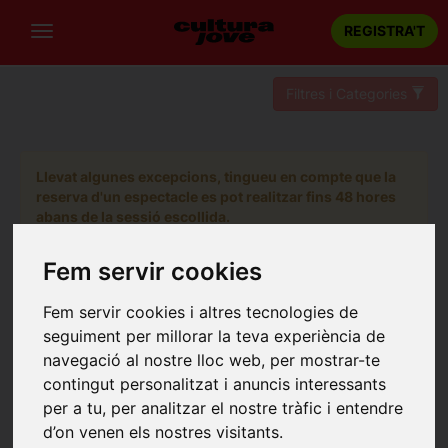
REGISTRA'T
Filtres i Categories
Llevat algunes excepcions, tingueu en compte que la
reserva d'un espectacle es pot realitzar fins 48 hores
abans de la sessió escollida.
Fem servir cookies
Fem servir cookies i altres tecnologies de
seguiment per millorar la teva experiència de
navegació al nostre lloc web, per mostrar-te
contingut personalitzat i anuncis interessants
per a tu, per analitzar el nostre tràfic i entendre
d’on venen els nostres visitants.