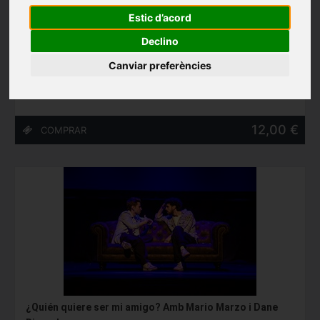
Estic d’acord
A MÍ NO ME ESCRIBIÓ TENNESSEE WILLIAMS, de Roberto
Declino
G. Alonso i Marc Rosich
Teatre Akadèmia (Barcelona)
Canviar preferències
27/05/2027 - 13/06/2027
12,00 €
¿Quién quiere ser mi amigo? Amb Mario Marzo i Dane