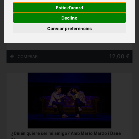
Estic d’acord
A MÍ NO ME ESCRIBIÓ TENNESSEE WILLIAMS, de Roberto
Declino
G. Alonso i Marc Rosich
Teatre Akadèmia (Barcelona)
Canviar preferències
27/05/2027 - 13/06/2027
12,00 €
¿Quién quiere ser mi amigo? Amb Mario Marzo i Dane